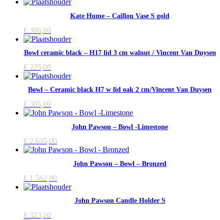
Kate Hume – Caillou Vase S gold
€
306,00
Bowl ceramic black – H17 lid 3 cm walnut / Vincent Van Duysen
€
225,00
Bowl – Ceramic black H7 w lid oak 2 cm/Vincent Van Duysen
€
385,00
John Pawson – Bowl -Limestone
€
2.635,00
John Pawson – Bowl – Bronzed
€
1.562,00
John Pawson Candle Holder S
€
323,50