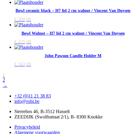
Bowl ceramic black – H7 lid 2 cm walnut / Vincent Van Duysen
€
209,00
Bowl Walnut – H7 lid 2 cm walnut / Vincent Van Duysen
€
435,00
John Pawson Candle Holder M
€
563,00
1
2
→
+32 (0)11 21 38 83
info@robi.be
Sterrebos 46, B-3512 Hasselt
ZEEDIJK (Swolfsstraat 2/1), B- 8300 Knokke
Privacybeleid
Algemene voorwaarden