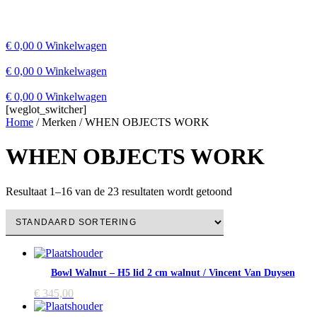
€
0,00
0
Winkelwagen
€
0,00
0
Winkelwagen
Gifts
€
0,00
0
Winkelwagen
Giftcards
[weglot_switcher]
Art
Home
/ Merken / WHEN OBJECTS WORK
Living
Gifts
Bath
Giftcards
WHEN OBJECTS WORK
Kitchen
Art
Tableware
Living
Lightning
Bath
Resultaat 1–16 van de 23 resultaten wordt getoond
Fragrances
Kitchen
Books
Tableware
Christmas
Lightning
Fragrances
Books
Christmas
Bowl Walnut – H5 lid 2 cm walnut / Vincent Van Duysen
€
345,00