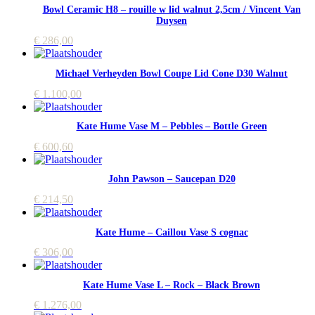
Bowl Ceramic H8 – rouille w lid walnut 2,5cm / Vincent Van
Duysen
€
286,00
Michael Verheyden Bowl Coupe Lid Cone D30 Walnut
€
1.100,00
Kate Hume Vase M – Pebbles – Bottle Green
€
600,60
John Pawson – Saucepan D20
€
214,50
Kate Hume – Caillou Vase S cognac
€
306,00
Kate Hume Vase L – Rock – Black Brown
€
1.276,00